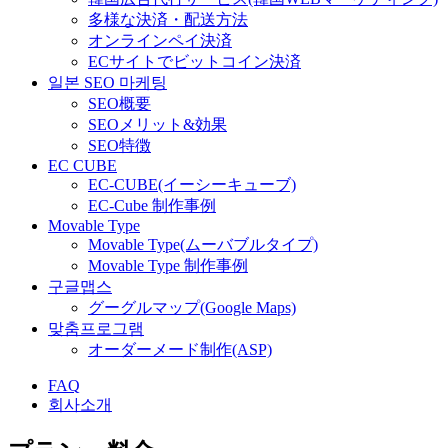
多様な決済・配送方法
オンラインペイ決済
ECサイトでビットコイン決済
일본 SEO 마케팅
SEO概要
SEOメリット&効果
SEO特徴
EC CUBE
EC-CUBE(イーシーキューブ)
EC-Cube 制作事例
Movable Type
Movable Type(ムーバブルタイプ)
Movable Type 制作事例
구글맵스
グーグルマップ(Google Maps)
맞춤프로그램
オーダーメード制作(ASP)
FAQ
회사소개