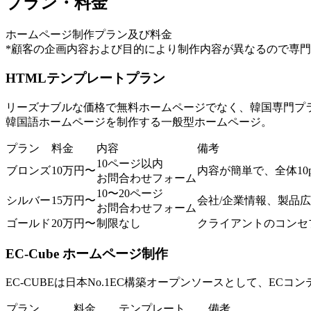
プラン・料金
ホームページ制作プラン及び料金
*顧客の企画内容および目的により制作内容が異なるので専
HTMLテンプレートプラン
リーズナブルな価格で無料ホームページでなく、韓国専門プ
韓国語ホームページを制作する一般型ホームページ。
プラン
料金
内容
備考
10ページ以内
ブロンズ
10万円〜
内容が簡単で、全体10
お問合わせフォーム
10〜20ページ
シルバー
15万円〜
会社/企業情報、製品広
お問合わせフォーム
ゴールド
20万円〜
制限なし
クライアントのコンセ
EC-Cube ホームページ制作
EC-CUBEは日本No.1EC構築オープンソースとして、EC
プラン
料金
テンプレート
備考