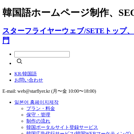
韓国語ホームページ制作、SEO
スターフライヤーウェブ/SETEトップ
門
KR/韓国語
お問い合わせ
E-mail: web@starflyer.kr (月〜金 10:00〜18:00)
일본어 홈페이지제작
プラン・料金
保守・管理
制作の流れ
韓国ポータルサイト登録サービス
韓国広告代行サービス(韓国WEBマーケティング)