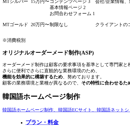
MTシルバー
15万円〜
コンテンツページ 3
会社/企業情報
基本情報ページ 2
お問合わせフォーム 1
MTゴールド
20万円〜
制限なし
クライアントの
※消費税別
オリジナルオーダーメード制作(ASP)
オーダーメード制作は顧客の要求事項を基準として専門家と
さらに便利でさらに直観的な業務環境のため、
機能を効果的に構築するため
、努めております。
顧客の業務環境と業種が異なるので、
その特性に合わせるた
韓国語ホームページ制作
韓国語ホームページ制作、韓国語ECサイト、韓国語ネットシ
プラン・料金