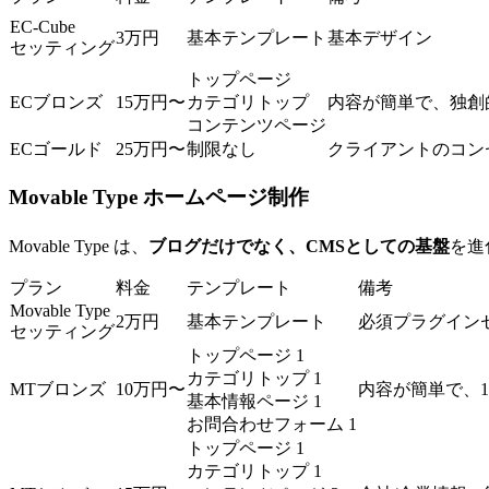
EC-Cube
3万円
基本テンプレート
基本デザイン
セッティング
トップページ
ECブロンズ
15万円〜
カテゴリトップ
内容が簡単で、独創
コンテンツページ
ECゴールド
25万円〜
制限なし
クライアントのコン
Movable Type ホームページ制作
Movable Type は、
ブログだけでなく、CMSとしての基盤
を進
プラン
料金
テンプレート
備考
Movable Type
2万円
基本テンプレート
必須プラグイン
セッティング
トップページ 1
カテゴリトップ 1
MTブロンズ
10万円〜
内容が簡単で、
基本情報ページ 1
お問合わせフォーム 1
トップページ 1
カテゴリトップ 1